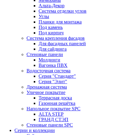
Мембраны
Альта-Декор
Система отделки углов
Углы
Планки для монтажа
Под камень
Под кирпич
Система крепления фасадов
Для фасадных панелей
Для сайдинга
Стеновые панели
Молдинги
Вагонка ПВХ
Водосточная система
Серия "Стандарт"
Серия "Элит"
Дренажная система
Уличное покрытие
Террасная доска
Газонная решётка
Напольное покрытие SPC
ALTA STEP
ГРАНД СТЭП
Стеновые панели SPC
Серии и коллекции