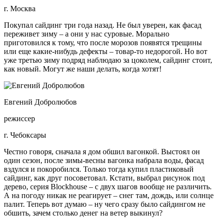
г. Москва
Покупал сайдинг три года назад. Не был уверен, как фасад
переживет зиму – а они у нас суровые. Морально
приготовился к тому, что после морозов появятся трещины
или еще какие-нибудь дефекты – товар-то недорогой. Но вот
уже третью зиму подряд наблюдаю за цоколем, сайдинг стоит,
как новый. Могут же наши делать, когда хотят!
Евгений Добролюбов
режиссер
г. Чебоксары
Честно говоря, сначала я дом обшил вагонкой. Выстоял он
один сезон, после зимы-весны вагонка набрала воды, фасад
вздулся и покоробился. Только тогда купил пластиковый
сайдинг, как друг посоветовал. Кстати, выбрал рисунок под
дерево, серия Blockhouse – с двух шагов вообще не различить.
А на погоду никак не реагирует – снег там, дождь, или солнце
палит. Теперь вот думаю – ну чего сразу было сайдингом не
обшить, зачем столько денег на ветер выкинул?