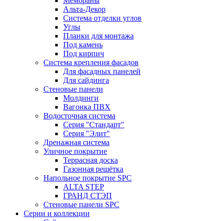
Мембраны
Альта-Декор
Система отделки углов
Углы
Планки для монтажа
Под камень
Под кирпич
Система крепления фасадов
Для фасадных панелей
Для сайдинга
Стеновые панели
Молдинги
Вагонка ПВХ
Водосточная система
Серия "Стандарт"
Серия "Элит"
Дренажная система
Уличное покрытие
Террасная доска
Газонная решётка
Напольное покрытие SPC
ALTA STEP
ГРАНД СТЭП
Стеновые панели SPC
Серии и коллекции