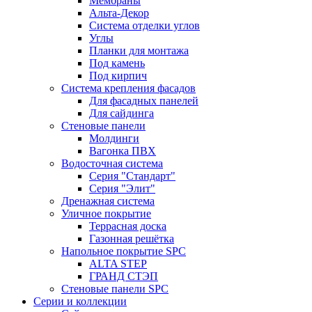
Мембраны
Альта-Декор
Система отделки углов
Углы
Планки для монтажа
Под камень
Под кирпич
Система крепления фасадов
Для фасадных панелей
Для сайдинга
Стеновые панели
Молдинги
Вагонка ПВХ
Водосточная система
Серия "Стандарт"
Серия "Элит"
Дренажная система
Уличное покрытие
Террасная доска
Газонная решётка
Напольное покрытие SPC
ALTA STEP
ГРАНД СТЭП
Стеновые панели SPC
Серии и коллекции