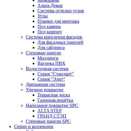
Мембраны
Альта-Декор
Система отделки углов
Углы
Планки для монтажа
Под камень
Под кирпич
Система крепления фасадов
Для фасадных панелей
Для сайдинга
Стеновые панели
Молдинги
Вагонка ПВХ
Водосточная система
Серия "Стандарт"
Серия "Элит"
Дренажная система
Уличное покрытие
Террасная доска
Газонная решётка
Напольное покрытие SPC
ALTA STEP
ГРАНД СТЭП
Стеновые панели SPC
Серии и коллекции